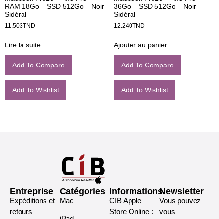
RAM 18Go – SSD 512Go – Noir
36Go – SSD 512Go – Noir
Sidéral
Sidéral
11.503
TND
12.240
TND
Lire la suite
Ajouter au panier
Add To Compare
Add To Compare
Add To Wishlist
Add To Wishlist
Entreprise
Catégories
Informations
Newsletter
Expéditions et
Mac
CIB Apple
Vous pouvez
retours
Store Online :
vous
iPad