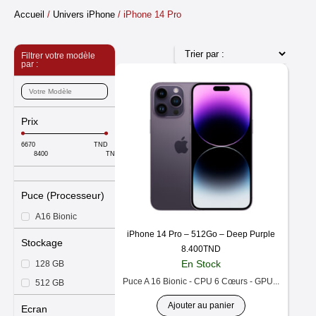
Accueil
/
Univers iPhone
/ iPhone 14 Pro
Filtrer votre modèle
par :
Prix
TND
TND
Puce (Processeur)
A16 Bionic
iPhone 14 Pro – 512Go – Deep Purple
Stockage
8.400
TND
En Stock
128 GB
Puce A 16 Bionic - CPU 6 Cœurs - GPU...
512 GB
Ajouter au panier
Ecran