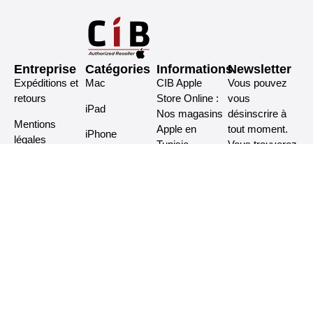
Entreprise
Catégories
Informations
Newsletter
Expéditions et
Mac
CIB Apple
Vous pouvez
retours
Store Online :
vous
iPad
Nos magasins
désinscrire à
Mentions
Apple en
tout moment.
iPhone
légales
Tunisie
Vous trouverez
Accessoires
pour cela nos
Politique de
Services après
informations de
confidentialité
Watch
vente
contact dans
Paiement
les conditions
Contact
sécurisé
d’utilisation du
Mon compte
site.
S'abonner
Restons