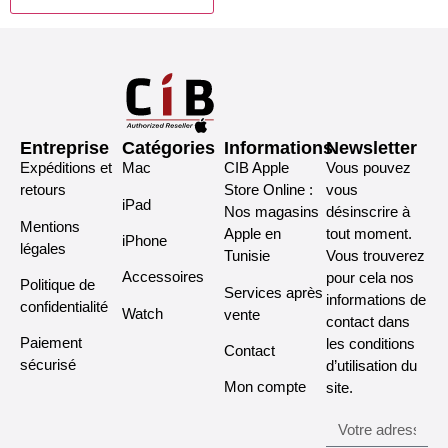
Entreprise
Catégories
Informations
Newsletter
Expéditions et
Mac
CIB Apple
Vous pouvez
retours
Store Online :
vous
iPad
Nos magasins
désinscrire à
Mentions
Apple en
tout moment.
iPhone
légales
Tunisie
Vous trouverez
Accessoires
pour cela nos
Politique de
Services après
informations de
confidentialité
Watch
vente
contact dans
Paiement
les conditions
Contact
sécurisé
d’utilisation du
Mon compte
site.