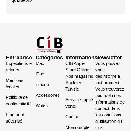
qualité-prix.
Entreprise
Catégories
Informations
Newsletter
Expéditions et
Mac
CIB Apple
Vous pouvez
retours
Store Online :
vous
iPad
Nos magasins
désinscrire à
Mentions
Apple en
tout moment.
iPhone
légales
Tunisie
Vous trouverez
Accessoires
pour cela nos
Politique de
Services après
informations de
confidentialité
Watch
vente
contact dans
Paiement
les conditions
Contact
sécurisé
d’utilisation du
Mon compte
site.