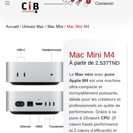
0
Connexion
Accueil
/
Univers Mac
/
Mac Mini
/ Mac Mini M4
Mac Mini M4
À partir de
2.537
TND
Le
Mac mini
avec
puce
Apple M4
est une machine
ultra-compacte et
incroyablement puissante,
idéale pour les créateurs et
professionnels en quête de
performance. Grâce à sa
puce à 10cœurs
CPU
(8
cœurs haute performance
et 2 cœurs d’efficacité) et