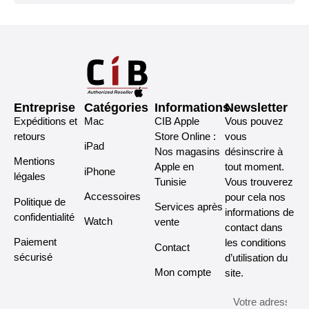
Entreprise
Catégories
Informations
Newsletter
Expéditions et
Mac
CIB Apple
Vous pouvez
retours
Store Online :
vous
iPad
Nos magasins
désinscrire à
Mentions
Apple en
tout moment.
iPhone
légales
Tunisie
Vous trouverez
Accessoires
pour cela nos
Politique de
Services après
informations de
confidentialité
Watch
vente
contact dans
Paiement
les conditions
Contact
sécurisé
d’utilisation du
Mon compte
site.