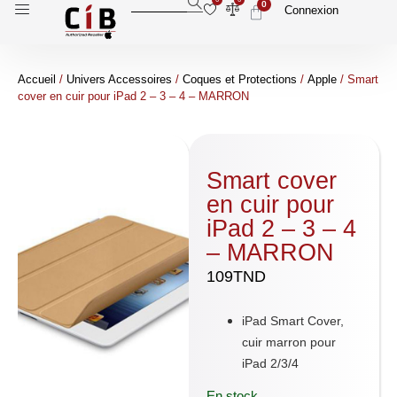
0
Connexion
Accueil
/
Univers Accessoires
/
Coques et Protections
/
Apple
/ Smart
cover en cuir pour iPad 2 – 3 – 4 – MARRON
Smart cover
en cuir pour
iPad 2 – 3 – 4
– MARRON
109
TND
iPad Smart Cover,
cuir marron pour
iPad 2/3/4
En stock