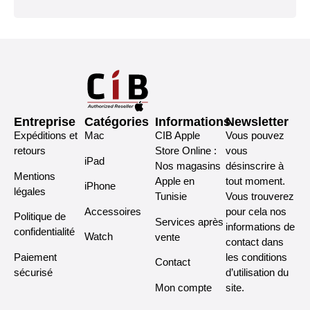
Entreprise
Catégories
Informations
Newsletter
Expéditions et
Mac
CIB Apple
Vous pouvez
retours
Store Online :
vous
iPad
Nos magasins
désinscrire à
Mentions
Apple en
tout moment.
iPhone
légales
Tunisie
Vous trouverez
Accessoires
pour cela nos
Politique de
Services après
informations de
confidentialité
Watch
vente
contact dans
Paiement
les conditions
Contact
sécurisé
d’utilisation du
Mon compte
site.