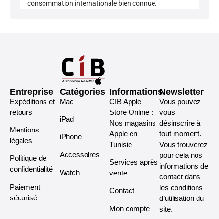
consommation internationale bien connue.
Entreprise
Catégories
Informations
Newsletter
Expéditions et
Mac
CIB Apple
Vous pouvez
retours
Store Online :
vous
iPad
Nos magasins
désinscrire à
Mentions
Apple en
tout moment.
iPhone
légales
Tunisie
Vous trouverez
Accessoires
pour cela nos
Politique de
Services après
informations de
confidentialité
Watch
vente
contact dans
Paiement
les conditions
Contact
sécurisé
d’utilisation du
Mon compte
site.